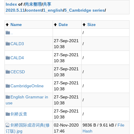
Index
of /
尚未整理
/
共享
2020.5.11
/
content
/
1_english
/
5_Cambridge series
/
Name
Date
Size
..
/
27-Sep-2021
CALD3
/
10:38
27-Sep-2021
CALD4
/
10:38
27-Sep-2021
CECSD
/
10:38
27-Sep-2021
CambridgeOnline
/
10:38
English Grammar in
27-Sep-2021
/
use
10:38
27-Sep-2021
剑桥反查
/
10:38
剑桥国际成语词典(修
02-Nov-2020
9836 B / 9.61 kB /
File
订版).jpg
17:46
Hash