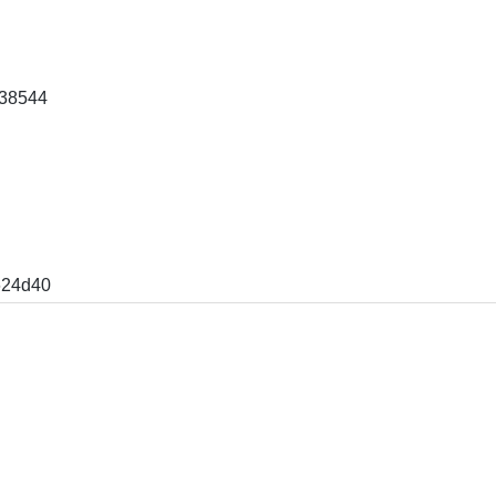
38544
624d40