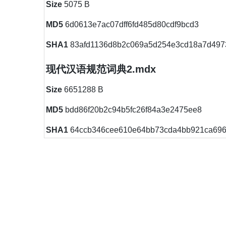
Size
5075 B
MD5
6d0613e7ac07dff6fd485d80cdf9bcd3
SHA1
83afd1136d8b2c069a5d254e3cd18a7d497
现代汉语规范词典2.mdx
Size
6651288 B
MD5
bdd86f20b2c94b5fc26f84a3e2475ee8
SHA1
64ccb346cee610e64bb73cda4bb921ca69