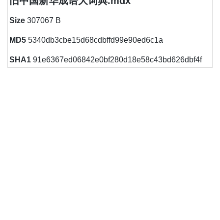
旧中国新华成语大词典.mdx
Size
307067 B
MD5
5340db3cbe15d68cdbffd99e90ed6c1a
SHA1
91e6367ed06842e0bf280d18e58c43bd626dbf4f