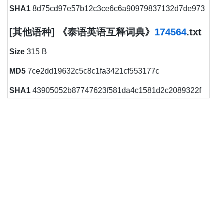
SHA1
8d75cd97e57b12c3ce6c6a90979837132d7de973
[其他语种] 《泰语英语互释词典》
174564
.txt
Size
315 B
MD5
7ce2dd19632c5c8c1fa3421cf553177c
SHA1
43905052b87747623f581da4c1581d2c2089322f