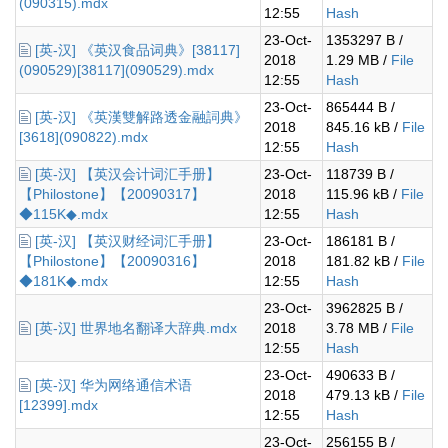
(090315).mdx
12:55
Hash
23-Oct-
1353297 B /
[英-汉] 《英汉食品词典》[38117]
2018
1.29 MB /
File
(090529)[38117](090529).mdx
12:55
Hash
23-Oct-
865444 B /
[英-汉] 《英漢雙解路透金融詞典》
2018
845.16 kB /
File
[3618](090822).mdx
12:55
Hash
[英-汉] 【英汉会计词汇手册】
23-Oct-
118739 B /
【Philostone】【20090317】
2018
115.96 kB /
File
◆115K◆.mdx
12:55
Hash
[英-汉] 【英汉财经词汇手册】
23-Oct-
186181 B /
【Philostone】【20090316】
2018
181.82 kB /
File
◆181K◆.mdx
12:55
Hash
23-Oct-
3962825 B /
[英-汉] 世界地名翻译大辞典.mdx
2018
3.78 MB /
File
12:55
Hash
23-Oct-
490633 B /
[英-汉] 华为网络通信术语
2018
479.13 kB /
File
[12399].mdx
12:55
Hash
23-Oct-
256155 B /