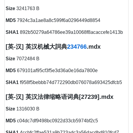
Size
3241763 B
MD5
7924c3a1ae8a8c599f6a0296449d8854
SHA1
892b50279a64786ee39a10068f8acaccefe1413b
[英-汉] 英汉机械大詞典
234766
.mdx
Size
7072484 B
MD5
679101af95cf3f5e3d36a0e16da7800e
SHA1
f958f5bebbb74d772290db076078a693425dfcb5
[英-汉] 英汉法律缩略语词典[27239].mdx
Size
1316030 B
MD5
c04dc7df9498bc0922d33cb5974bf2c5
SHA1
4ccbfc2ffae531a9b723adc3a56dacdbd810fcd7