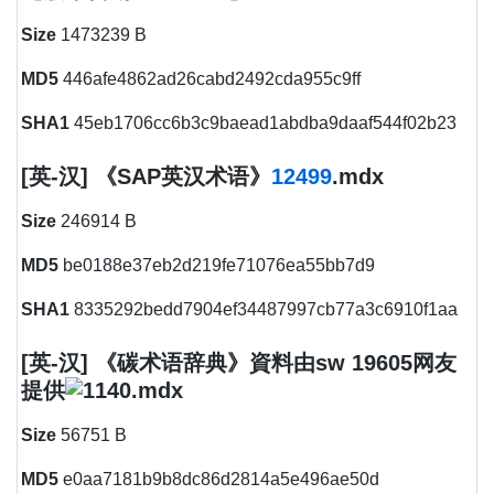
Size
1473239 B
MD5
446afe4862ad26cabd2492cda955c9ff
SHA1
45eb1706cc6b3c9baead1abdba9daaf544f02b23
[英-汉] 《SAP英汉术语》
12499
.mdx
Size
246914 B
MD5
be0188e37eb2d219fe71076ea55bb7d9
SHA1
8335292bedd7904ef34487997cb77a3c6910f1aa
[英-汉] 《碳术语辞典》資料由sw 19605网友
提供
.mdx
Size
56751 B
MD5
e0aa7181b9b8dc86d2814a5e496ae50d