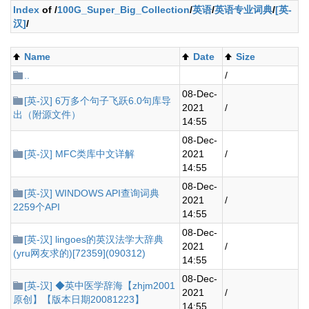
Index
of /
100G_Super_Big_Collection
/
英语
/
英语专业词典
/
[英-
汉]
/
Name
Date
Size
..
/
08-Dec-
[英-汉] 6万多个句子飞跃6.0句库导
2021
/
出（附源文件）
14:55
08-Dec-
[英-汉] MFC类库中文详解
2021
/
14:55
08-Dec-
[英-汉] WINDOWS API查询词典
2021
/
2259个API
14:55
08-Dec-
[英-汉] lingoes的英汉法学大辞典
2021
/
(yru网友求的)[72359](090312)
14:55
08-Dec-
[英-汉] ◆英中医学辞海【zhjm2001
2021
/
原创】【版本日期20081223】
14:55