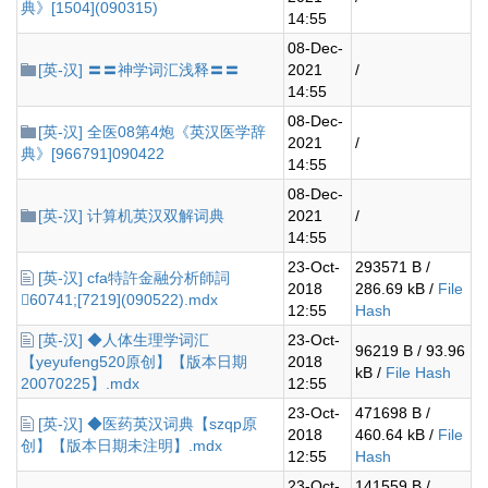
典》[1504](090315)
14:55
08-Dec-
[英-汉] 〓〓神学词汇浅释〓〓
2021
/
14:55
08-Dec-
[英-汉] 全医08第4炮《英汉医学辞
2021
/
典》[966791]090422
14:55
08-Dec-
[英-汉] 计算机英汉双解词典
2021
/
14:55
23-Oct-
293571 B /
[英-汉] cfa特許金融分析師詞
2018
286.69 kB /
File
60741;[7219](090522).mdx
12:55
Hash
[英-汉] ◆人体生理学词汇
23-Oct-
96219 B / 93.96
【yeyufeng520原创】【版本日期
2018
kB /
File Hash
20070225】.mdx
12:55
23-Oct-
471698 B /
[英-汉] ◆医药英汉词典【szqp原
2018
460.64 kB /
File
创】【版本日期未注明】.mdx
12:55
Hash
23-Oct-
141559 B /