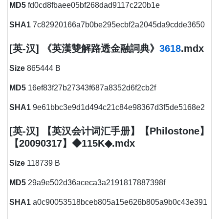
MD5
fd0cd8fbaee05bf268dad9117c220b1e
SHA1
7c82920166a7b0be295ecbf2a2045da9cdde3650
[英-汉] 《英漢雙解路透金融詞典》
3618
.mdx
Size
865444 B
MD5
16ef83f27b27343f687a8352d6f2cb2f
SHA1
9e61bbc3e9d1d494c21c84e98367d3f5de5168e2
[英-汉] 【英汉会计词汇手册】【Philostone】
【20090317】◆115K◆.mdx
Size
118739 B
MD5
29a9e502d36aceca3a2191817887398f
SHA1
a0c90053518bceb805a15e626b805a9b0c43e391