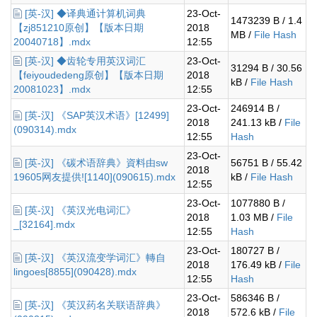
[英-汉] ◆译典通计算机词典
23-Oct-
1473239 B / 1.4
【zj851210原创】【版本日期
2018
MB /
File Hash
20040718】.mdx
12:55
[英-汉] ◆齿轮专用英汉词汇
23-Oct-
31294 B / 30.56
【feiyoudedeng原创】【版本日期
2018
kB /
File Hash
20081023】.mdx
12:55
23-Oct-
246914 B /
[英-汉] 《SAP英汉术语》[12499]
2018
241.13 kB /
File
(090314).mdx
12:55
Hash
23-Oct-
[英-汉] 《碳术语辞典》資料由sw
56751 B / 55.42
2018
19605网友提供![1140](090615).mdx
kB /
File Hash
12:55
23-Oct-
1077880 B /
[英-汉] 《英汉光电词汇》
2018
1.03 MB /
File
_[32164].mdx
12:55
Hash
23-Oct-
180727 B /
[英-汉] 《英汉流变学词汇》轉自
2018
176.49 kB /
File
lingoes[8855](090428).mdx
12:55
Hash
23-Oct-
586346 B /
[英-汉] 《英汉药名关联语辞典》
2018
572.6 kB /
File