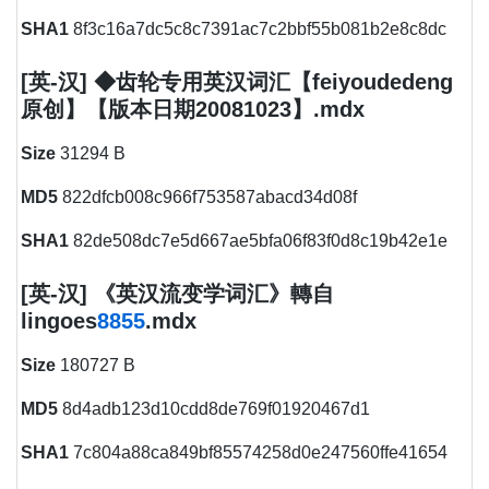
SHA1
8f3c16a7dc5c8c7391ac7c2bbf55b081b2e8c8dc
[英-汉] ◆齿轮专用英汉词汇【feiyoudedeng
原创】【版本日期20081023】.mdx
Size
31294 B
MD5
822dfcb008c966f753587abacd34d08f
SHA1
82de508dc7e5d667ae5bfa06f83f0d8c19b42e1e
[英-汉] 《英汉流变学词汇》轉自
lingoes
8855
.mdx
Size
180727 B
MD5
8d4adb123d10cdd8de769f01920467d1
SHA1
7c804a88ca849bf85574258d0e247560ffe41654