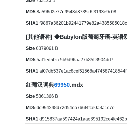
Size
733123 B
MD5
8a596d2e77d9548d8735c6f3193e9c08
SHA1
f9867a36201b92441779e82a4385585018c
[其他语种] ◆Babylon版葡萄牙语-英语双
Size
6379061 B
MD5
5af1ed50cc5b9d96aa27b35ff3904dd7
SHA1
af07db537e1ac8cef61568a474587418544f
红葡汉词典
69950
.mdx
Size
5361366 B
MD5
dc994248d72d54ea766f4fce0a8a1c7e
SHA1
d915837aa597424a1aae395192ce4fe462b