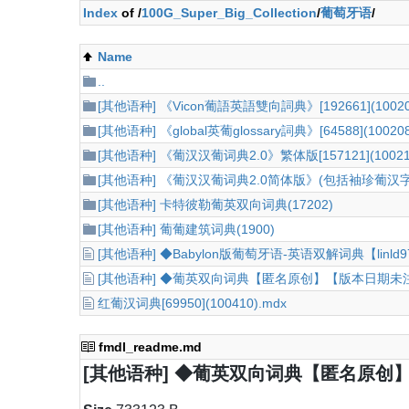
Index
of /
100G_Super_Big_Collection
/
葡萄牙语
/
Name
..
[其他语种] 《Vicon葡語英語雙向詞典》[192661](10020
[其他语种] 《global英葡glossary詞典》[64588](100208
[其他语种] 《葡汉汉葡词典2.0》繁体版[157121](10021
[其他语种] 《葡汉汉葡词典2.0简体版》(包括袖珍葡汉字
[其他语种] 卡特彼勒葡英双向词典(17202)
[其他语种] 葡葡建筑词典(1900)
[其他语种] ◆Babylon版葡萄牙语-英语双解词典【linld
[其他语种] ◆葡英双向词典【匿名原创】【版本日期未注
红葡汉词典[69950](100410).mdx
fmdl_readme.md
[其他语种] ◆葡英双向词典【匿名原创】