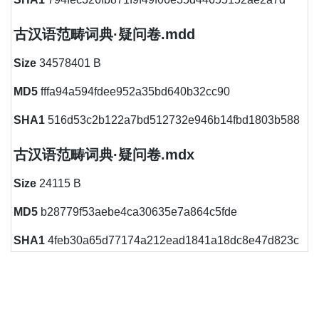
古汉语范畴词典·疑问卷.mdd
Size
34578401 B
MD5
fffa94a594fdee952a35bd640b32cc90
SHA1
516d53c2b122a7bd512732e946b14fbd1803b588
古汉语范畴词典·疑问卷.mdx
Size
24115 B
MD5
b28779f53aebe4ca30635e7a864c5fde
SHA1
4feb30a65d77174a212ead1841a18dc8e47d823c