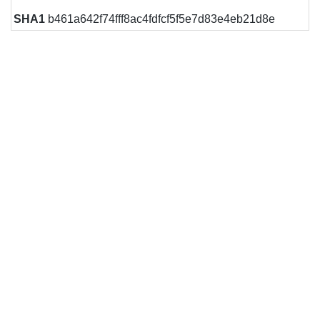
SHA1
b461a642f74fff8ac4fdfcf5f5e7d83e4eb21d8e