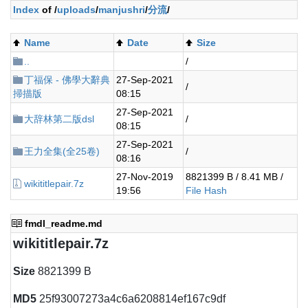
Index
of /
uploads
/
manjushri
/
分流
/
Name
Date
Size
..
/
丁福保 - 佛學大辭典
27-Sep-2021
/
掃描版
08:15
27-Sep-2021
大辞林第二版dsl
/
08:15
27-Sep-2021
王力全集(全25卷)
/
08:16
27-Nov-2019
8821399 B / 8.41 MB /
wikititlepair.7z
19:56
File Hash
fmdl_readme.md
wikititlepair.7z
Size
8821399 B
MD5
25f93007273a4c6a6208814ef167c9df