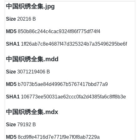
中国织绣全集.jpg
Size
20216 B
MD5
850b86c244c4cac9324f86f775df74f4
SHA1
1ff26ab7c8e4687f47d325324b7a35496295be6f
中国织绣全集.mdd
Size
3071219406 B
MD5
b7073b5ae84d49967b5767417bbd77a9
SHA1
106773ee50031ae62ccc0fa2d4385fa6c8ff8b3e
中国织绣全集.mdx
Size
79192 B
MD5
8cd9ffe4716d7e771f9e7f0f8ab7229a