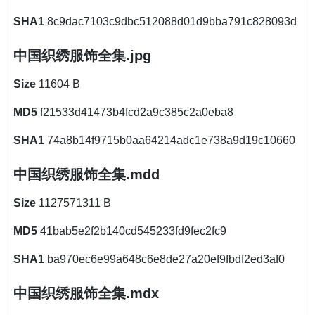
SHA1
8c9dac7103c9dbc512088d01d9bba791c828093d
中国织绣服饰全集.jpg
Size
11604 B
MD5
f21533d41473b4fcd2a9c385c2a0eba8
SHA1
74a8b14f9715b0aa64214adc1e738a9d19c10660
中国织绣服饰全集.mdd
Size
1127571311 B
MD5
41bab5e2f2b140cd545233fd9fec2fc9
SHA1
ba970ec6e99a648c6e8de27a20ef9fbdf2ed3af0
中国织绣服饰全集.mdx