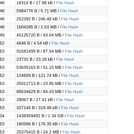
:48
18314 B / 17.88 kB /
File Hash
:48
5984776 B / 5.71 MB /
File Hash
:48
252392 B / 246.48 kB /
File Hash
:48
1604285 B / 1.53 MB /
File Hash
:49
45126720 B / 43.04 MB /
File Hash
:52
4646 B / 4.54 kB /
File Hash
:53
91581499 B / 87.34 MB /
File Hash
:52
23732 B / 23.18 kB /
File Hash
:53
53635163 B / 51.15 MB /
File Hash
:52
124659 B / 121.74 kB /
File Hash
:53
25012713 B / 23.85 MB /
File Hash
:53
88534629 B / 84.43 MB /
File Hash
:53
28067 B / 27.41 kB /
File Hash
:53
327145 B / 319.48 kB /
File Hash
:04
1438359492 B / 1.34 GB /
File Hash
:53
180586 B / 176.35 kB /
File Hash
:53
25375415 B / 24.2 MB /
File Hash