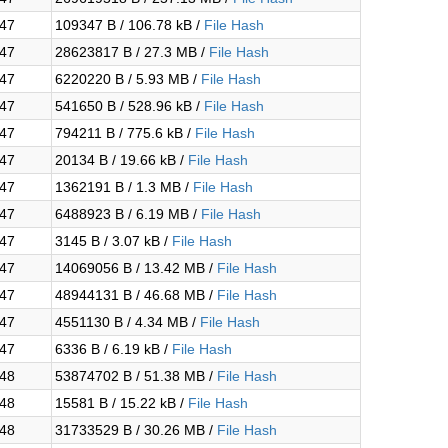
:47
109347 B / 106.78 kB /
File Hash
:47
28623817 B / 27.3 MB /
File Hash
:47
6220220 B / 5.93 MB /
File Hash
:47
541650 B / 528.96 kB /
File Hash
:47
794211 B / 775.6 kB /
File Hash
:47
20134 B / 19.66 kB /
File Hash
:47
1362191 B / 1.3 MB /
File Hash
:47
6488923 B / 6.19 MB /
File Hash
:47
3145 B / 3.07 kB /
File Hash
:47
14069056 B / 13.42 MB /
File Hash
:47
48944131 B / 46.68 MB /
File Hash
:47
4551130 B / 4.34 MB /
File Hash
:47
6336 B / 6.19 kB /
File Hash
:48
53874702 B / 51.38 MB /
File Hash
:48
15581 B / 15.22 kB /
File Hash
:48
31733529 B / 30.26 MB /
File Hash