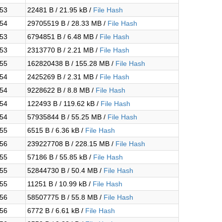
:53
22481 B / 21.95 kB /
File Hash
:54
29705519 B / 28.33 MB /
File Hash
:53
6794851 B / 6.48 MB /
File Hash
:53
2313770 B / 2.21 MB /
File Hash
:55
162820438 B / 155.28 MB /
File Hash
:54
2425269 B / 2.31 MB /
File Hash
:54
9228622 B / 8.8 MB /
File Hash
:54
122493 B / 119.62 kB /
File Hash
:54
57935844 B / 55.25 MB /
File Hash
:55
6515 B / 6.36 kB /
File Hash
:56
239227708 B / 228.15 MB /
File Hash
:55
57186 B / 55.85 kB /
File Hash
:55
52844730 B / 50.4 MB /
File Hash
:55
11251 B / 10.99 kB /
File Hash
:56
58507775 B / 55.8 MB /
File Hash
:56
6772 B / 6.61 kB /
File Hash