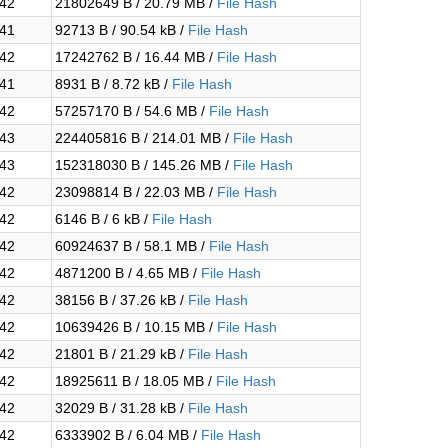
:42
21802649 B / 20.79 MB /
File Hash
:41
92713 B / 90.54 kB /
File Hash
:42
17242762 B / 16.44 MB /
File Hash
:41
8931 B / 8.72 kB /
File Hash
:42
57257170 B / 54.6 MB /
File Hash
:43
224405816 B / 214.01 MB /
File Hash
:43
152318030 B / 145.26 MB /
File Hash
:42
23098814 B / 22.03 MB /
File Hash
:42
6146 B / 6 kB /
File Hash
:42
60924637 B / 58.1 MB /
File Hash
:42
4871200 B / 4.65 MB /
File Hash
:42
38156 B / 37.26 kB /
File Hash
:42
10639426 B / 10.15 MB /
File Hash
:42
21801 B / 21.29 kB /
File Hash
:42
18925611 B / 18.05 MB /
File Hash
:42
32029 B / 31.28 kB /
File Hash
:42
6333902 B / 6.04 MB /
File Hash