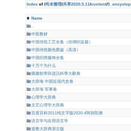
Index
of /
尚未整理
/
共享2020.5.11
/
content
/
5_encyclop
Name
..
中医教材
中国传统工艺全集（丝绸织染篇）
中国传统颜色图鉴（高清）
中国织绣服饰全集
十万个为什么
圖書館學與資訊科學大辭典
大辞海 中国近现代史卷
大辞海 军事卷
心理学大辞典
文艺心理学大辞典
百度百科2011纯文字版2020.4阿弥陀佛
语言学与应用语言学
道教大辞典浙古版