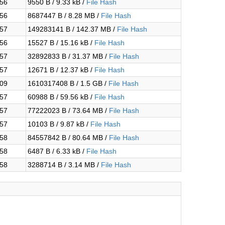
:56
9550 B / 9.33 kB /
File Hash
:56
8687447 B / 8.28 MB /
File Hash
:57
149283141 B / 142.37 MB /
File Hash
:56
15527 B / 15.16 kB /
File Hash
:57
32892833 B / 31.37 MB /
File Hash
:57
12671 B / 12.37 kB /
File Hash
:09
1610317408 B / 1.5 GB /
File Hash
:57
60988 B / 59.56 kB /
File Hash
:57
77222023 B / 73.64 MB /
File Hash
:57
10103 B / 9.87 kB /
File Hash
:58
84557842 B / 80.64 MB /
File Hash
:58
6487 B / 6.33 kB /
File Hash
:58
3288714 B / 3.14 MB /
File Hash