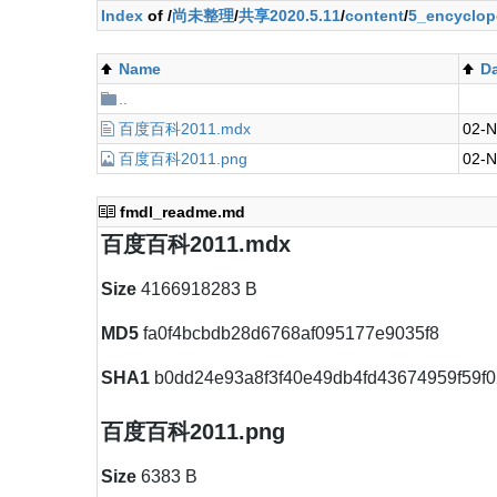
Index
of /
尚未整理
/
共享2020.5.11
/
content
/
5_encyclop
Name
D
..
百度百科2011.mdx
02-N
百度百科2011.png
02-N
fmdl_readme.md
百度百科2011.mdx
Size
4166918283 B
MD5
fa0f4bcbdb28d6768af095177e9035f8
SHA1
b0dd24e93a8f3f40e49db4fd43674959f59f0
百度百科2011.png
Size
6383 B