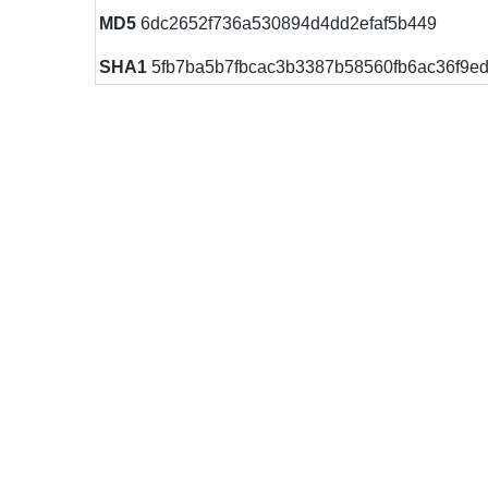
MD5
6dc2652f736a530894d4dd2efaf5b449
SHA1
5fb7ba5b7fbcac3b3387b58560fb6ac36f9e