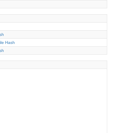
sh
ile Hash
sh