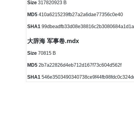
Size
317820923 B
MD5
410a6215239fb27a2a6dae77356c0e40
SHA1
99dbeadfb33d08e38816c2b3080684a1d1
大辞海 军事卷.mdx
Size
70815 B
MD5
2b7a22826d4eb712d167f73c604d562f
SHA1
546e3503490340738ce9f44fb98fdc0c324d