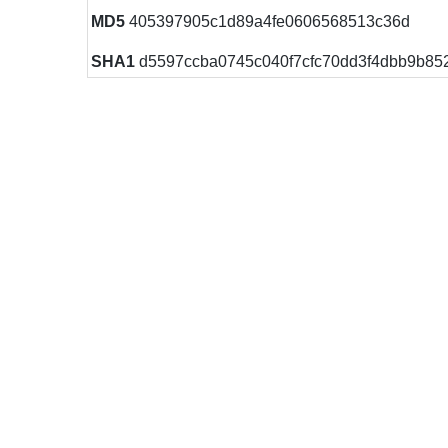
MD5
405397905c1d89a4fe0606568513c36d
SHA1
d5597ccba0745c040f7cfc70dd3f4dbb9b85