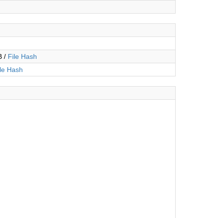
B /
File Hash
ile Hash