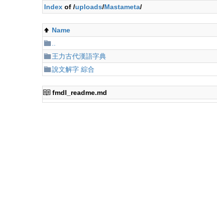
Index
of /
uploads
/
Mastameta
/
Name
..
王力古代漢語字典
說文解字 綜合
fmdl_readme.md